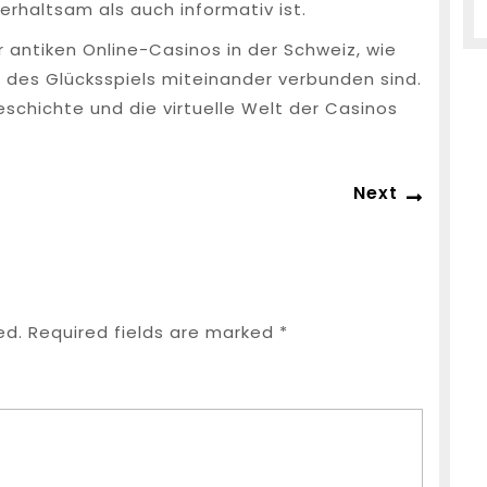
erhaltsam als auch informativ ist.
r antiken Online-Casinos in der Schweiz, wie
des Glücksspiels miteinander verbunden sind.
eschichte und die virtuelle Welt der Casinos
Next
Next
post:
ed.
Required fields are marked
*