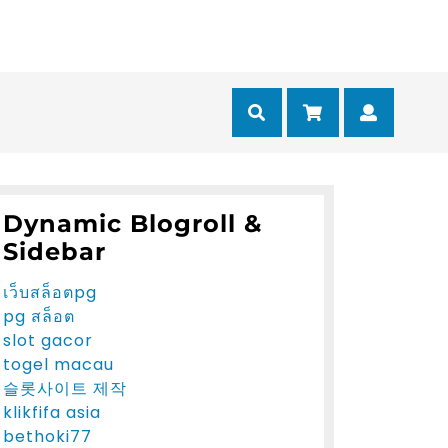
Cart
Myacc
Dynamic Blogroll &
Sidebar
เว็บสล็อตpg
pg สล็อต
slot gacor
togel macau
슬롯사이트 제작
klikfifa asia
bethoki77