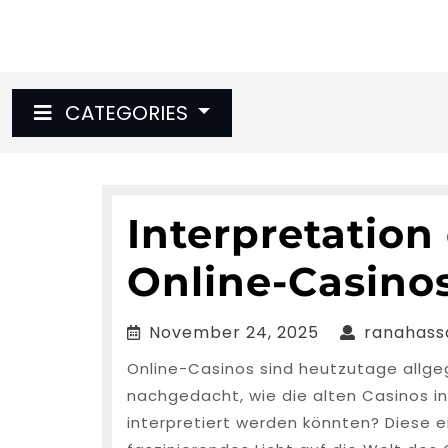
Skip
to
content
CATEGORIES
Interpretation
Online-Casinos
November
November 24, 2025
ranahass
24,
Online-Casinos sind heutzutage allge
2025
nachgedacht, wie die alten Casinos in 
interpretiert werden könnten? Diese ei