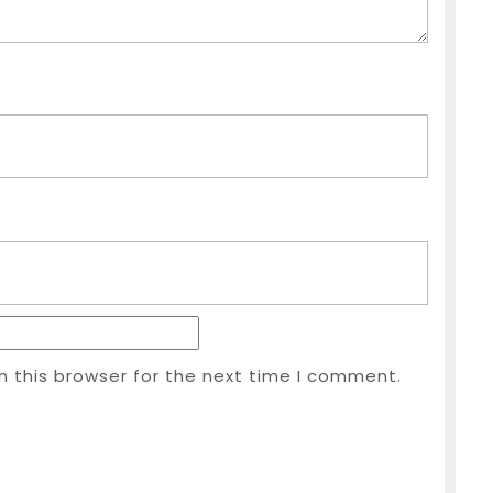
n this browser for the next time I comment.