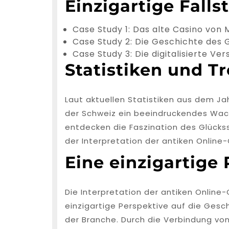
Einzigartige Falls
Case Study 1: Das alte Casino von
Case Study 2: Die Geschichte des 
Case Study 3: Die digitalisierte V
Statistiken und T
Laut aktuellen Statistiken aus dem Jah
der Schweiz ein beeindruckendes Wa
entdecken die Faszination des Glückssp
der Interpretation der antiken Online-
Eine einzigartige
Die Interpretation der antiken Online-
einzigartige Perspektive auf die Gesc
der Branche. Durch die Verbindung von