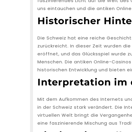
faszinierendes Licht auf die Welt des 
uns eintauchen und die antiken Online
Historischer Hint
Die Schweiz hat eine reiche Geschichte
zurückreicht. In dieser Zeit wurden di
eröffnet, und das Glücksspiel wurde zu
Menschen. Die antiken Online-Casinos i
historischen Entwicklung und bieten ei
Interpretation im 
Mit dem Aufkommen des Internets und 
in der Schweiz stark verändert. Die In
virtuellen Welt bringt die Vergangen
eine faszinierende Mischung aus Tradi