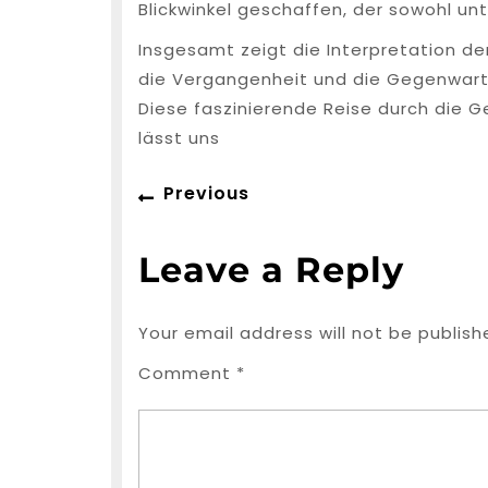
Blickwinkel geschaffen, der sowohl unt
Insgesamt zeigt die Interpretation de
die Vergangenheit und die Gegenwart 
Diese faszinierende Reise durch die G
lässt uns
Post
Previous
Previous
navigation
post:
Leave a Reply
Your email address will not be publish
Comment
*