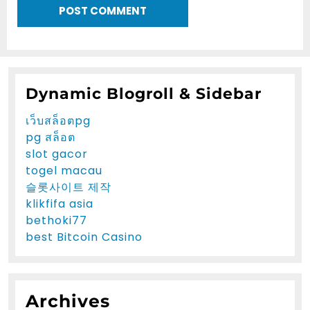
Dynamic Blogroll & Sidebar
เว็บสล็อตpg
pg สล็อต
slot gacor
togel macau
슬롯사이트 제작
klikfifa asia
bethoki77
best Bitcoin Casino
Archives