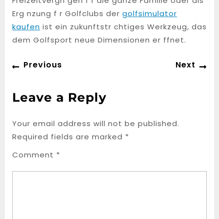
Freizeitvergn gen f r die ganze Familie oder als
Erg nzung f r Golfclubs der
golfsimulator
kaufen
ist ein zukunftstr chtiges Werkzeug, das
dem Golfsport neue Dimensionen er ffnet.
Post
Previous
Ne
Previous
Next
navigation
post:
po
Leave a Reply
Your email address will not be published.
Required fields are marked
*
Comment
*