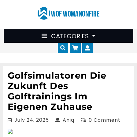
Skip
to
content
CATEGORIES
Cart
Myaccount
Golfsimulatoren Die
Zukunft Des
Golftrainings Im
Eigenen Zuhause
July
Aniq
July 24, 2025
Aniq
0 Comment
24,
2025