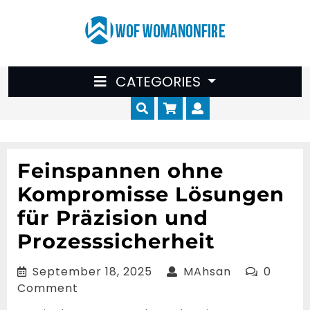
Skip
to
content
CATEGORIES
Cart
Myaccount
Feinspannen ohne
Kompromisse Lösungen
für Präzision und
Prozesssicherheit
September
MAhsan
September 18, 2025
MAhsan
0
18,
Comment
2025