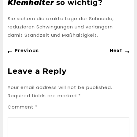
Klemhalter
so wichtig?
Sie sichern die exakte Lage der Schneide,
reduzieren Schwingungen und verlängern
damit Standzeit und Maßhaltigkeit.
Post
Previous
Ne
Previous
Next
navigation
post:
po
Leave a Reply
Your email address will not be published.
Required fields are marked
*
Comment
*