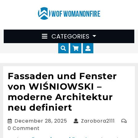
Skip
to
content
CATEGORIES
Cart
Myaccount
Fassaden und Fenster
von WIŚNIOWSKI –
moderne Architektur
neu definiert
December
Zarobora
December 28, 2025
Zarobora2111
28,
0 Comment
2025