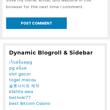
Save my name, email, and website in this
browser for the next time I comment.
Dynamic Blogroll & Sidebar
เว็บสล็อตpg
pg สล็อต
slot gacor
togel macau
슬롯사이트 제작
klikfifa asia
bethoki77
best Bitcoin Casino