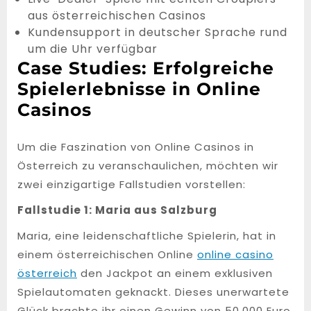
aus österreichischen Casinos
Kundensupport in deutscher Sprache rund
um die Uhr verfügbar
Case Studies: Erfolgreiche
Spielerlebnisse in Online
Casinos
Um die Faszination von Online Casinos in
Österreich zu veranschaulichen, möchten wir
zwei einzigartige Fallstudien vorstellen:
Fallstudie 1: Maria aus Salzburg
Maria, eine leidenschaftliche Spielerin, hat in
einem österreichischen Online
online casino
österreich
den Jackpot an einem exklusiven
Spielautomaten geknackt. Dieses unerwartete
Glück brachte ihr einen Gewinn von 50.000 Euro