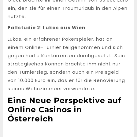
ein, den sie für einen Traumurlaub in den Alpen
nutzte.
Fallstudie 2: Lukas aus Wien
Lukas, ein erfahrener Pokerspieler, hat an
einem Online-Turnier teilgenommen und sich
gegen harte Konkurrenten durchgesetzt. Sein
strategisches Können brachte ihm nicht nur
den Turniersieg, sondern auch ein Preisgeld
von 10.000 Euro ein, das er für die Renovierung
seines Wohnzimmers verwendete.
Eine Neue Perspektive auf
Online Casinos in
Österreich
Post