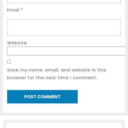
Email
*
Website
Save my name, email, and website in this
browser for the next time I comment.