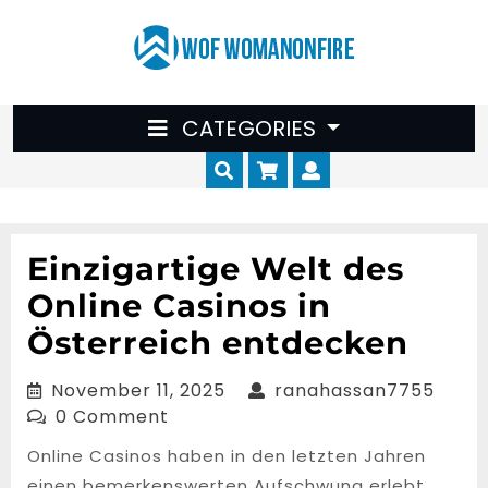
Skip
to
content
CATEGORIES
Cart
Myaccount
Einzigartige Welt des
Online Casinos in
Österreich entdecken
November
rana
November 11, 2025
ranahassan7755
11,
0 Comment
2025
Online Casinos haben in den letzten Jahren
einen bemerkenswerten Aufschwung erlebt,