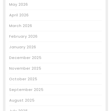
May 2026
April 2026
March 2026
February 2026
January 2026
December 2025
November 2025
October 2025
September 2025
August 2025
July 2025