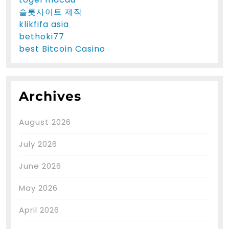
슬롯사이트 제작
klikfifa asia
bethoki77
best Bitcoin Casino
Archives
August 2026
July 2026
June 2026
May 2026
April 2026