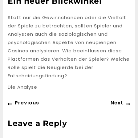
Ein neuer Blickwinkel
Statt nur die Gewinnchancen oder die Vielfalt
der Spiele zu betrachten, sollten Spieler und
Analysten auch die soziologischen und
psychologischen Aspekte von neugierigen
Casinos analysieren. Wie beeinflussen diese
Plattformen das Verhalten der Spieler? Welche
Rolle spielt die Neugierde bei der
Entscheidungsfindung?
Die Analyse
Post
Previous
Ne
Previous
Next
navigation
post:
po
Leave a Reply