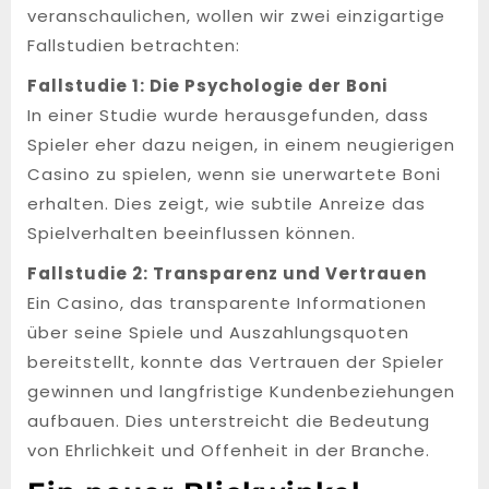
veranschaulichen, wollen wir zwei einzigartige
Fallstudien betrachten:
Fallstudie 1: Die Psychologie der Boni
In einer Studie wurde herausgefunden, dass
Spieler eher dazu neigen, in einem neugierigen
Casino zu spielen, wenn sie unerwartete Boni
erhalten. Dies zeigt, wie subtile Anreize das
Spielverhalten beeinflussen können.
Fallstudie 2: Transparenz und Vertrauen
Ein Casino, das transparente Informationen
über seine Spiele und Auszahlungsquoten
bereitstellt, konnte das Vertrauen der Spieler
gewinnen und langfristige Kundenbeziehungen
aufbauen. Dies unterstreicht die Bedeutung
von Ehrlichkeit und Offenheit in der Branche.