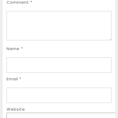
Comment
*
Name
*
Email
*
Website