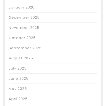
January 2026
December 2025
November 2025
October 2025
September 2025
August 2025
July 2025
June 2025
May 2025
April 2025