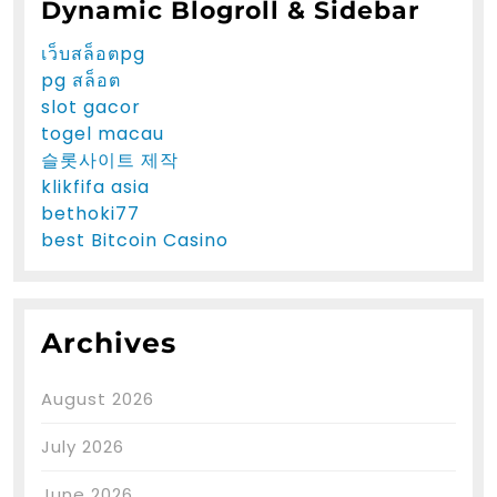
Dynamic Blogroll & Sidebar
เว็บสล็อตpg
pg สล็อต
slot gacor
togel macau
슬롯사이트 제작
klikfifa asia
bethoki77
best Bitcoin Casino
Archives
August 2026
July 2026
June 2026