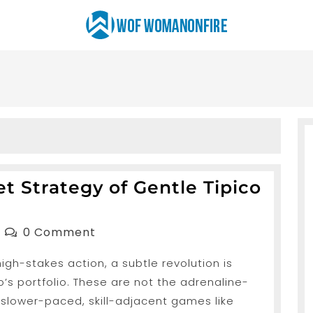
t Strategy of Gentle Tipico
illiamseo
0 Comment
igh-stakes action, a subtle revolution is
o’s portfolio. These are not the adrenaline-
t slower-paced, skill-adjacent games like