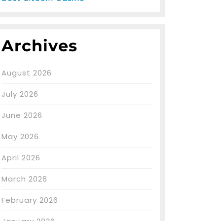
Archives
August 2026
July 2026
June 2026
May 2026
April 2026
March 2026
February 2026