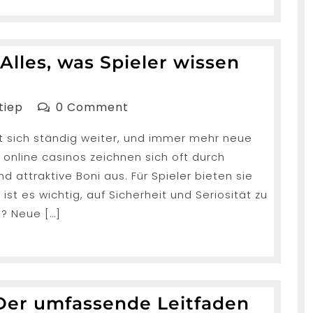
?
Alles, was Spieler wissen
dagatructiep
tiep
0 Comment
lt sich ständig weiter, und immer mehr neue
online casinos zeichnen sich oft durch
 attraktive Boni aus. Für Spieler bieten sie
ist es wichtig, auf Sicherheit und Seriosität zu
? Neue […]
Der umfassende Leitfaden