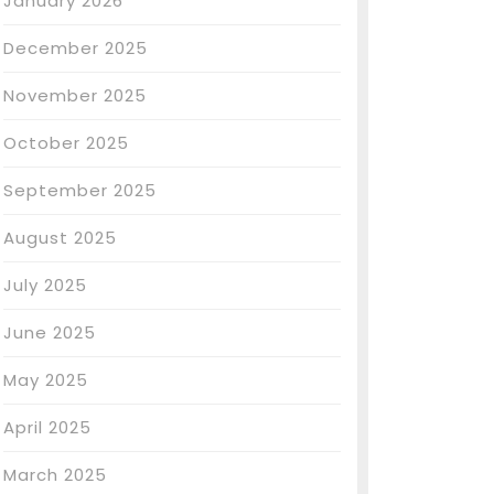
January 2026
December 2025
November 2025
October 2025
September 2025
August 2025
July 2025
June 2025
May 2025
April 2025
March 2025