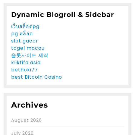
Dynamic Blogroll & Sidebar
เว็บสล็อตpg
pg สล็อต
slot gacor
togel macau
슬롯사이트 제작
klikfifa asia
bethoki77
best Bitcoin Casino
Archives
August 2026
July 2026