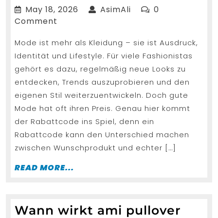
Gutsc
May
AsimAli
May 18, 2026
AsimAli
0
Die
18,
Comment
2026
beste
Mode ist mehr als Kleidung – sie ist Ausdruck,
Onlin
Identität und Lifestyle. Für viele Fashionistas
Shop
gehört es dazu, regelmäßig neue Looks zu
Rabat
entdecken, Trends auszuprobieren und den
für
eigenen Stil weiterzuentwickeln. Doch gute
Fashi
Mode hat oft ihren Preis. Genau hier kommt
der Rabattcode ins Spiel, denn ein
Rabattcode kann den Unterschied machen
zwischen Wunschprodukt und echter […]
READ
READ MORE...
MORE...
Wann wirkt ami pullover