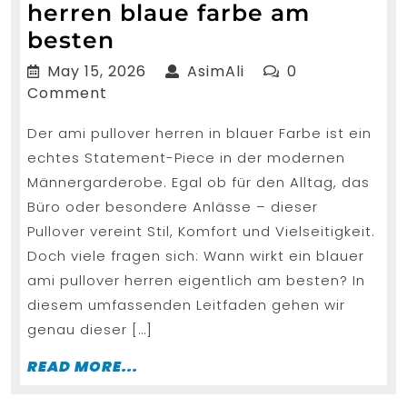
herren blaue farbe am
Wann
besten
wirkt
May
AsimAli
May 15, 2026
AsimAli
0
ami
15,
Comment
2026
pullover
Der ami pullover herren in blauer Farbe ist ein
herren
echtes Statement-Piece in der modernen
blaue
Männergarderobe. Egal ob für den Alltag, das
farbe
Büro oder besondere Anlässe – dieser
am
Pullover vereint Stil, Komfort und Vielseitigkeit.
besten
Doch viele fragen sich: Wann wirkt ein blauer
ami pullover herren eigentlich am besten? In
diesem umfassenden Leitfaden gehen wir
genau dieser […]
READ
READ MORE...
MORE...