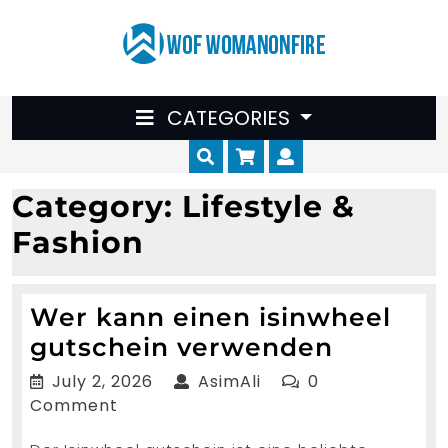
Skip
to
content
CATEGORIES
Cart
Myaccount
Category:
Lifestyle &
Fashion
Wer kann einen isinwheel
Wer
gutschein verwenden
kann
July
AsimAli
July 2, 2026
AsimAli
0
einen
2,
Comment
2026
isinwhe