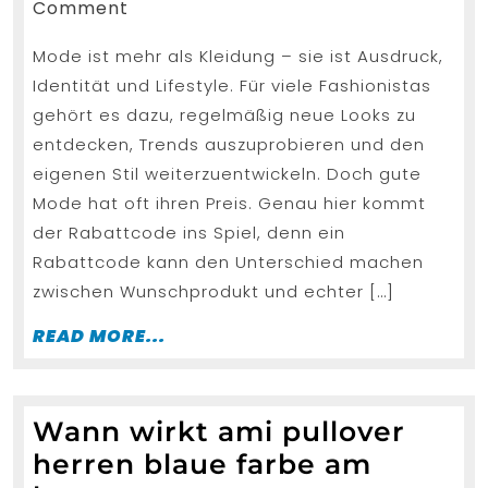
Die
18,
Comment
2026
beste
Mode ist mehr als Kleidung – sie ist Ausdruck,
Onlin
Identität und Lifestyle. Für viele Fashionistas
Shop
gehört es dazu, regelmäßig neue Looks zu
Rabat
entdecken, Trends auszuprobieren und den
für
eigenen Stil weiterzuentwickeln. Doch gute
Fashi
Mode hat oft ihren Preis. Genau hier kommt
der Rabattcode ins Spiel, denn ein
Rabattcode kann den Unterschied machen
zwischen Wunschprodukt und echter […]
READ
READ MORE...
MORE...
Wann wirkt ami pullover
herren blaue farbe am