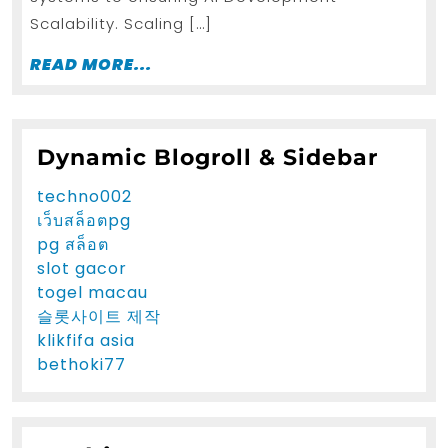
Scalability. Scaling […]
READ
READ MORE...
MORE...
Dynamic Blogroll & Sidebar
techno002
เว็บสล็อตpg
pg สล็อต
slot gacor
togel macau
슬롯사이트 제작
klikfifa asia
bethoki77