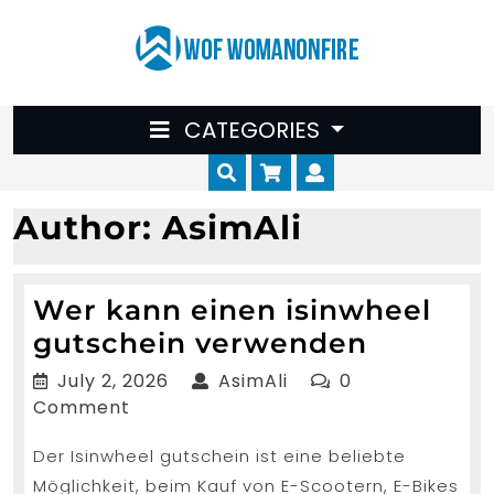
Skip
to
content
CATEGORIES
Cart
Myaccount
Author:
AsimAli
Wer kann einen isinwheel
Wer
gutschein verwenden
kann
July
AsimAli
July 2, 2026
AsimAli
0
einen
2,
Comment
2026
isinwhe
Der Isinwheel gutschein ist eine beliebte
gutsche
Möglichkeit, beim Kauf von E-Scootern, E-Bikes