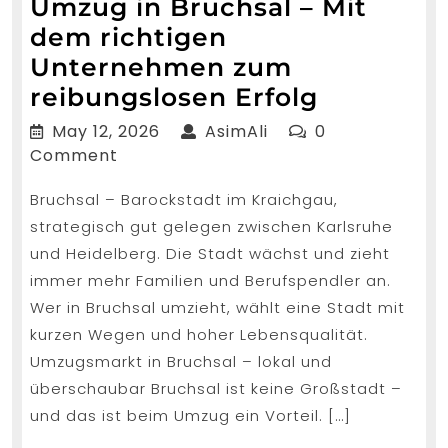
Umzug in Bruchsal – Mit
dem richtigen
Unternehmen zum
Umzug
reibungslosen Erfolg
in
May
AsimAli
May 12, 2026
AsimAli
0
Bruchsal
12,
Comment
2026
–
Bruchsal – Barockstadt im Kraichgau,
Mit
strategisch gut gelegen zwischen Karlsruhe
dem
und Heidelberg. Die Stadt wächst und zieht
richtigen
immer mehr Familien und Berufspendler an.
Unterne
Wer in Bruchsal umzieht, wählt eine Stadt mit
zum
kurzen Wegen und hoher Lebensqualität.
Umzugsmarkt in Bruchsal – lokal und
reibungs
überschaubar Bruchsal ist keine Großstadt –
Erfolg
und das ist beim Umzug ein Vorteil. […]