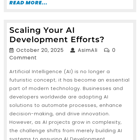
READ
READ MORE...
MORE...
Scaling Your AI
Scaling
Development Efforts?
Your
October
AsimAli
October 20, 2025
AsimAli
0
AI
20,
Comment
2025
Develo
Artificial Intelligence (AI) is no longer a
Efforts?
futuristic concept; it has become an essential
part of modern technology. Businesses and
developers worldwide are adopting AI
solutions to automate processes, enhance
decision-making, and drive innovation.
However, as AI projects grow in complexity,
the challenge shifts from merely building AI
systems to ensuring AI Development