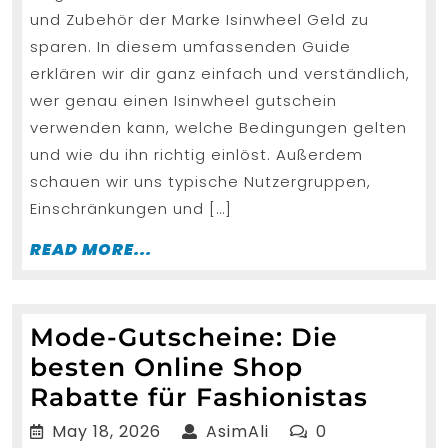
verwen
und Zubehör der Marke Isinwheel Geld zu
sparen. In diesem umfassenden Guide
erklären wir dir ganz einfach und verständlich,
wer genau einen Isinwheel gutschein
verwenden kann, welche Bedingungen gelten
und wie du ihn richtig einlöst. Außerdem
schauen wir uns typische Nutzergruppen,
Einschränkungen und […]
READ
READ MORE...
MORE...
Mode-Gutscheine: Die
besten Online Shop
Mode
Rabatte für Fashionistas
Gutsc
May
AsimAli
May 18, 2026
AsimAli
0