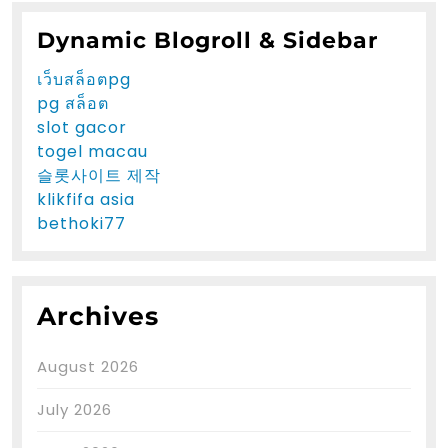
Dynamic Blogroll & Sidebar
เว็บสล็อตpg
pg สล็อต
slot gacor
togel macau
슬롯사이트 제작
klikfifa asia
bethoki77
Archives
August 2026
July 2026