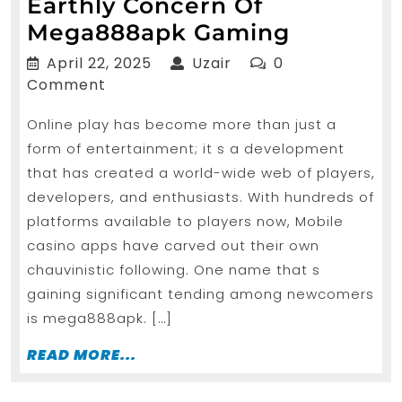
Earthly Concern Of
A
Mega888apk Gaming
Beginne
April
Uzair
April 22, 2025
Uzair
0
S
22,
Comment
2025
Look
Online play has become more than just a
Into
form of entertainment; it s a development
The
that has created a world-wide web of players,
Earthly
developers, and enthusiasts. With hundreds of
Concern
platforms available to players now, Mobile
Of
casino apps have carved out their own
chauvinistic following. One name that s
Mega888
gaining significant tending among newcomers
Gaming
is mega888apk. […]
READ
READ MORE...
MORE...