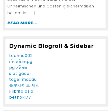
Einheimischen und Gästen gleichermaßen
beliebt ist […]
READ
READ MORE...
MORE...
Dynamic Blogroll & Sidebar
techno002
เว็บสล็อตpg
pg สล็อต
slot gacor
togel macau
슬롯사이트 제작
klikfifa asia
bethoki77