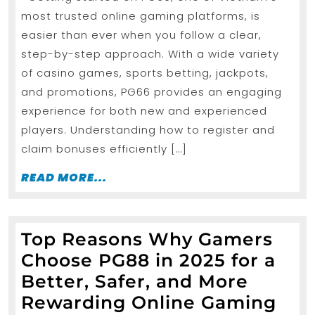
Registration
most trusted online gaming platforms, is
and
easier than ever when you follow a clear,
Bonus
step-by-step approach. With a wide variety
Guide
of casino games, sports betting, jackpots,
and promotions, PG66 provides an engaging
experience for both new and experienced
players. Understanding how to register and
claim bonuses efficiently […]
READ
READ MORE...
MORE...
Top Reasons Why Gamers
Choose PG88 in 2025 for a
Better, Safer, and More
Rewarding Online Gaming