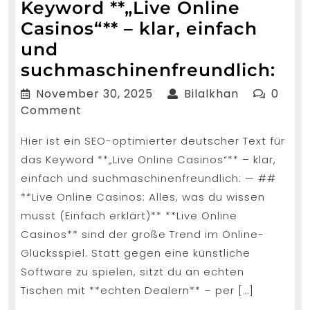
Keyword **„Live Online
Casinos“** – klar, einfach
und
Hie
suchmaschinenfreundlich:
ist
November
Bilalkhan
November 30, 2025
Bilalkhan
0
ein
30,
Comment
2025
SEO
Hier ist ein SEO-optimierter deutscher Text für
opt
das Keyword **„Live Online Casinos“** – klar,
deu
einfach und suchmaschinenfreundlich: — ##
Tex
**Live Online Casinos: Alles, was du wissen
für
musst (Einfach erklärt)** **Live Online
das
Casinos** sind der große Trend im Online-
Glücksspiel. Statt gegen eine künstliche
Ke
Software zu spielen, sitzt du an echten
**„L
Tischen mit **echten Dealern** – per […]
Onl