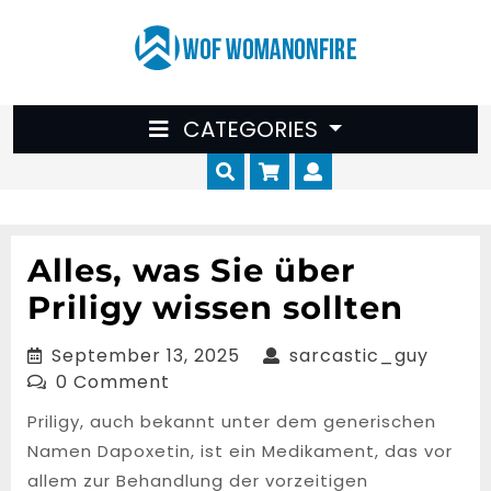
Skip
to
content
CATEGORIES
Cart
Myaccount
Alles, was Sie über
Priligy wissen sollten
September
sarca
September 13, 2025
sarcastic_guy
13,
0 Comment
2025
Priligy, auch bekannt unter dem generischen
Namen Dapoxetin, ist ein Medikament, das vor
allem zur Behandlung der vorzeitigen