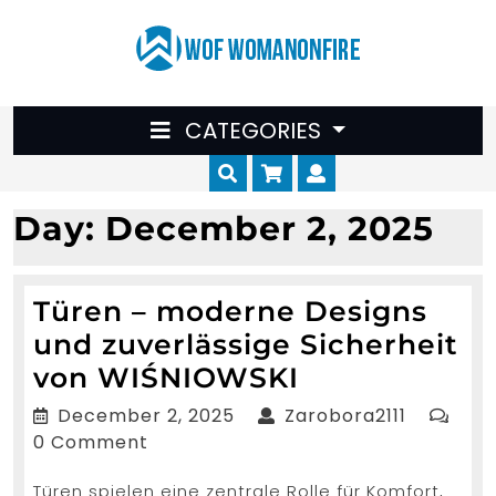
Skip
to
content
CATEGORIES
Cart
Myaccount
Day:
December 2, 2025
Türen – moderne Designs
und zuverlässige Sicherheit
Türen
von WIŚNIOWSKI
–
December
Zarobora
December 2, 2025
Zarobora2111
moderne
2,
0 Comment
2025
Designs
Türen spielen eine zentrale Rolle für Komfort,