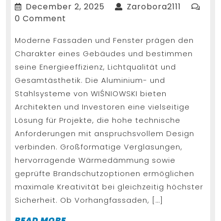
und
December
Zarobora
December 2, 2025
Zarobora2111
Fens
2,
0 Comment
2025
von
Moderne Fassaden und Fenster prägen den
WIŚ
Charakter eines Gebäudes und bestimmen
–
seine Energieeffizienz, Lichtqualität und
mod
Gesamtästhetik. Die Aluminium- und
Arch
Stahlsysteme von WIŚNIOWSKI bieten
neu
Architekten und Investoren eine vielseitige
Lösung für Projekte, die hohe technische
defin
Anforderungen mit anspruchsvollem Design
verbinden. Großformatige Verglasungen,
hervorragende Wärmedämmung sowie
geprüfte Brandschutzoptionen ermöglichen
maximale Kreativität bei gleichzeitig höchster
Sicherheit. Ob Vorhangfassaden, […]
READ
READ MORE...