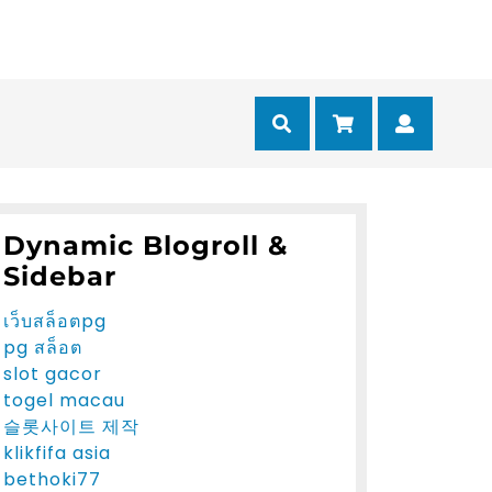
Cart
Myacc
Dynamic Blogroll &
Sidebar
เว็บสล็อตpg
pg สล็อต
slot gacor
togel macau
슬롯사이트 제작
klikfifa asia
bethoki77