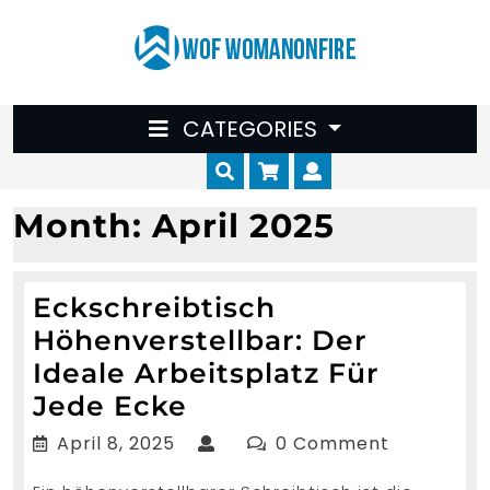
Skip
to
content
CATEGORIES
Cart
Myaccount
Month:
April 2025
Eckschreibtisch
Höhenverstellbar: Der
Ideale Arbeitsplatz Für
Eckschreibtisch
Jede Ecke
Höhenverstellbar:
April
April 8, 2025
0 Comment
Der
8,