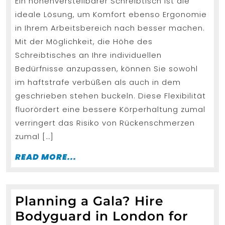
Ein höhenverstellbarer Schreibtisch ist die
2025
Ideale
ideale Lösung, um Komfort ebenso Ergonomie
Arbeitsplatz
in Ihrem Arbeitsbereich nach besser machen.
Für
Mit der Möglichkeit, die Höhe des
Jede
Schreibtisches an Ihre individuellen
Ecke
Bedürfnisse anzupassen, können Sie sowohl
im haftstrafe verbüßen als auch in dem
geschrieben stehen buckeln. Diese Flexibilität
fluorördert eine bessere Körperhaltung zumal
verringert das Risiko von Rückenschmerzen
zumal […]
READ
READ MORE...
MORE...
Planning a Gala? Hire
Bodyguard in London for