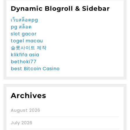
Dynamic Blogroll & Sidebar
เว็บสล็อตpg
pg สล็อต
slot gacor
togel macau
슬롯사이트 제작
klikfifa asia
bethoki77
best Bitcoin Casino
Archives
August 2026
July 2026