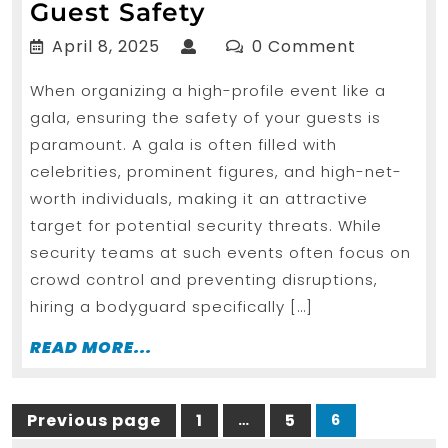
Planning
Guest Safety
a
April
April 8, 2025
0 Comment
Gala?
8,
When organizing a high-profile event like a
2025
Hire
gala, ensuring the safety of your guests is
Bodyguard
paramount. A gala is often filled with
in
celebrities, prominent figures, and high-net-
London
worth individuals, making it an attractive
for
target for potential security threats. While
Guest
security teams at such events often focus on
Safety
crowd control and preventing disruptions,
hiring a bodyguard specifically […]
READ
READ MORE...
MORE...
Posts
Previous page
1
5
…
6
Page
Page
Page
pagination